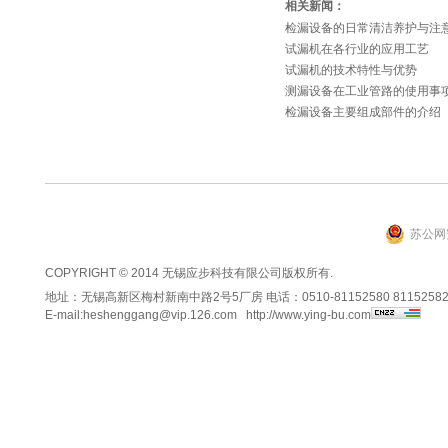
相关新闻：
检漏设备的日常清洁养护与注
试漏机在各行业的应用工艺
试漏机的技术特性与优势
测漏设备在工业管路的使用事
检漏设备主要组成部件的介绍
苏公网安
COPYRIGHT © 2014
无锡应步科技有限公司版权所有
.
地址：无锡高新区梅村新南中路2号5厂房 电话：0510-81152580 81152582 
E-mail:heshenggang@vip.126.com http://www.ying-bu.com