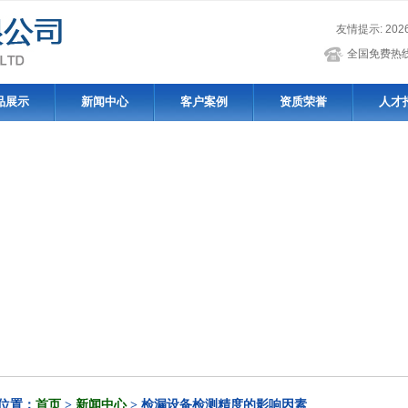
友情提示: 20
全国免费热
品展示
新闻中心
客户案例
资质荣誉
人才
位置：
首页
>
新闻中心
> 检漏设备检测精度的影响因素