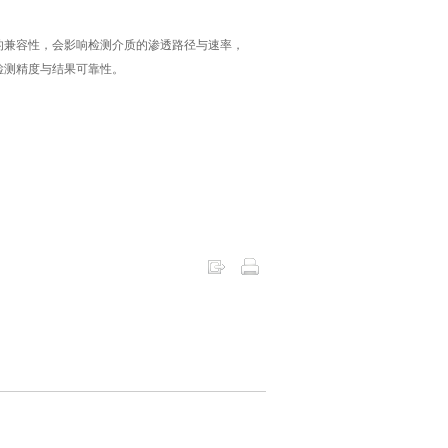
的兼容性，会影响检测介质的渗透路径与速率，
检测精度与结果可靠性。